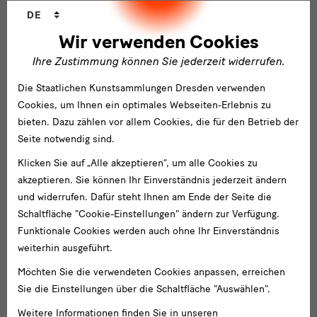
Sprachwechsler
DE
Wir verwenden Cookies
Bitte Empfänger wählen
Empfänger
*
Ihre Zustimmung können Sie jederzeit widerrufen.
Die Staatlichen Kunstsammlungen Dresden verwenden
Cookies, um Ihnen ein optimales Webseiten-Erlebnis zu
E-
Mail-
bieten. Dazu zählen vor allem Cookies, die für den Betrieb der
Adresse
*
Seite notwendig sind.
Betreff
*
Klicken Sie auf „Alle akzeptieren“, um alle Cookies zu
akzeptieren. Sie können Ihr Einverständnis jederzeit ändern
und widerrufen. Dafür steht Ihnen am Ende der Seite die
Schaltfläche "Cookie-Einstellungen" ändern zur Verfügung.
Ihre
Nachricht
*
Funktionale Cookies werden auch ohne Ihr Einverständnis
weiterhin ausgeführt.
Möchten Sie die verwendeten Cookies anpassen, erreichen
Sie die Einstellungen über die Schaltfläche "Auswählen".
Weitere Informationen finden Sie in unseren
Ich erkläre mich damit einverstanden, dass meine