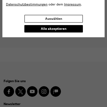
Datenschutzbestimmungen
oder dem
Impressum
.
Daten zur Bearbeitung meines Anliegens verwendet
werden. Weiterführende Informationen dazu befinden
sich in der
.
Datenschutzerklärung
Auswählen
* Pflichtfeld
Alle akzeptieren
Absenden
Social
Folgen Sie uns
Media
und
Facebook
X
Youtube
Instagram
SKD
Blog
Newsletter
Newsletter