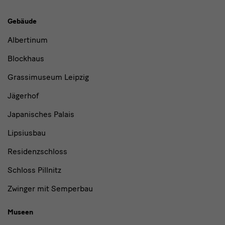
Gebäude,
Gebäude
Museen
Albertinum
und
Blockhaus
Institutionen
Grassimuseum Leipzig
Jägerhof
Japanisches Palais
Lipsiusbau
Residenzschloss
Schloss Pillnitz
Zwinger mit Semperbau
Museen