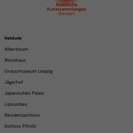
Newsletter
Museum für Sächsische Volkskunst
Staatliche
Kunstsammlungen
Dresden
Gebäude,
Gebäude
Museen
Albertinum
und
Blockhaus
Institutionen
Grassimuseum Leipzig
Jägerhof
Japanisches Palais
Lipsiusbau
Residenzschloss
Schloss Pillnitz