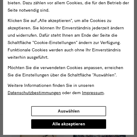
bieten. Dazu zählen vor allem Cookies, die für den Betrieb der
Gerhard Richter
Seite notwendig sind.
Gerhard Richter ist einer der bedeutendsten Künstler des 20.
Klicken Sie auf „Alle akzeptieren“, um alle Cookies zu
und 21. Jahrhunderts. Sein Werk umfasst einen Zeitraum von
akzeptieren. Sie können Ihr Einverständnis jederzeit ändern
nahezu fünf Jahrzehnten.
und widerrufen. Dafür steht Ihnen am Ende der Seite die
Schaltfläche "Cookie-Einstellungen" ändern zur Verfügung.
Zur Biografie des Künstlers
Funktionale Cookies werden auch ohne Ihr Einverständnis
weiterhin ausgeführt.
Möchten Sie die verwendeten Cookies anpassen, erreichen
Sie die Einstellungen über die Schaltfläche "Auswählen".
Aus unserer Online Collection
Weitere Informationen finden Sie in unseren
Datenschutzbestimmungen
oder dem
Impressum
.
GERHARD RICHTER ARCHIV
Auswählen
Alle akzeptieren